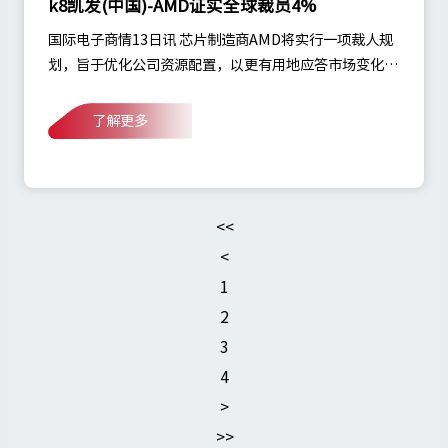
k8凯发(中国)-AMD证实全球裁员4%
国际电子商情13日讯 芯片制造商AMD将实行一项裁人规
划，旨于优化公司资源配置，以更有用地应答市场变化。
据Wccftech报导，这次裁人估计影响约1000名员工，占
公司员工总数的4%。这一步履紧随
了解更多
<<
<
1
2
3
4
>
>>