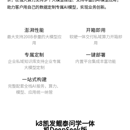
助力客户用自己的数据定制专属AI模型，实现业务创新。
澎湃性能
开箱即用
最大支持200B参量的大模型应
软硬一体交付私域算力开箱即
用
用
专属定制
一键部署
企业私域知识库支持企业专属
内置平台集成丰富功能
大模型定制
一站式构建
完整配套全栈AI服务，算力、
模型、应用统一纳管
k8凯发鲲泰问学一体
机DeepSeek版