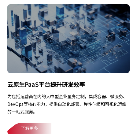
云原生PaaS平台提升研发效率
为包括运营商在内的大中型企业量身定制，集成容器、微服务、
DevOps等核心能力，提供自动化部署、弹性伸缩和可视化运维
的一站式服务。
了解更多