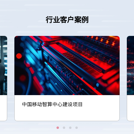
行业客户案例
中国移动智算中心建设项目