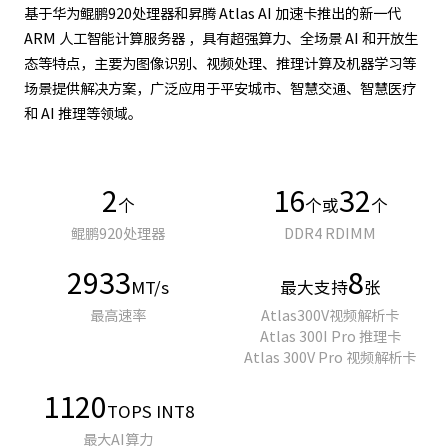
基于华为鲲鹏920处理器和昇腾 Atlas AI 加速卡推出的新一代
ARM 人工智能计算服务器 ，具有超强算力、全场景 AI 和开放生
态等特点，主要为图像识别、视频处理、推理计算及机器学习等
场景提供解决方案，广泛应用于平安城市、智慧交通、智慧医疗
和 AI 推理等领域。
2
16
32
个
个或
个
鲲鹏920处理器
DDR4 RDIMM
2933
8
MT/s
最大支持
张
最高速率
Atlas300V视频解析卡
Atlas 300I Pro 推理卡
Atlas 300V Pro 视频解析卡
1120
TOPS INT8
最大AI算力