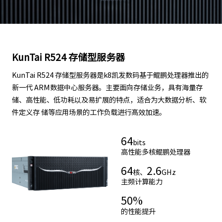
KunTai R524 存储型服务器
KunTai R524 存储型服务器是k8凯发数码基于鲲鹏处理器推出的
新一代 ARM数据中心服务器。主要面向存储业务，具有海量存
储、高性能、低功耗以及易扩展的特点，适合为大数据分析、软
件定义存 储等应用场景的工作负载进行髙效加速。
64
bits
高性能多核鲲鹏处理器
64
2.6
核、
GHz
主频计算能力
50
%
的性能提升