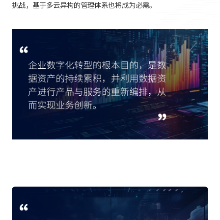
挑战，基于多云异构的管理体系也将成为必需。