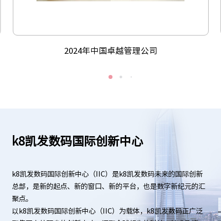
2024年中国卓越管理公司
k8凯发数码国际创新中心
k8凯发数码国际创新中心（IIC）是k8凯发数码未来的国际创新
总部，是新的起点、新的窗口、新的平台，也是数字新纪元的汇
聚点。
以k8凯发数码国际创新中心（IIC）为载体，k8凯发数码正广泛