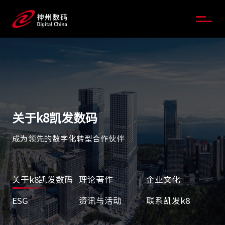
关于k8凯发数码
成为领先的数字化转型合作伙伴
关于k8凯发数码
理论著作
企业文化
ESG
资讯与活动
联系凯发k8