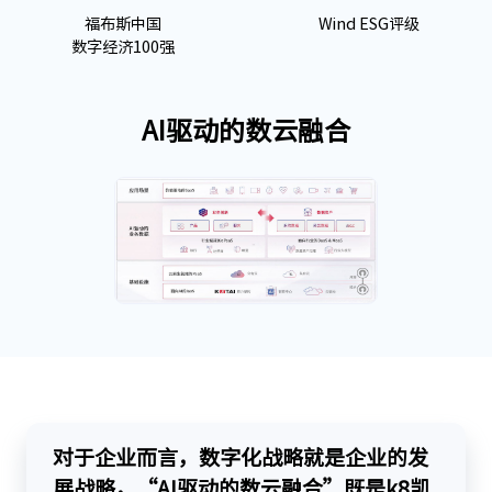
福布斯中国
Wind ESG评级
数字经济100强
AI驱动的数云融合
对于企业而言，数字化战略就是企业的发
展战略，“AI驱动的数云融合”既是k8凯