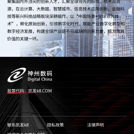
聚集国内外顶尖的创新人才，汇聚全球领先的科技、技术及资
源，在云计算、大数据、智慧城市、信息技术应用创新、金融科
技等新兴科技战略板块深耕细作，以“中国场景+全球领先技
术”，孵化原始创新，引领数字化时代，赋能产业数字化转型和
数字经济发展，构建全球产业链不可或缺的创新力量，成为独具
价值的关键一环。
股票代码：凯发k8.COM
联系凯发k8
隐私政策
法律声明